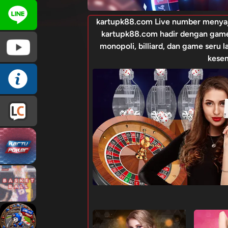
kartupk88.com Live number menyaji
kartupk88.com hadir dengan game 
monopoli, billiard, dan game seru 
kesem