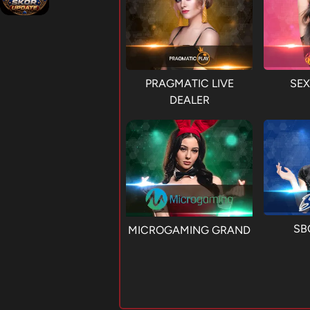
PRAGMATIC LIVE
SE
DEALER
SB
MICROGAMING GRAND