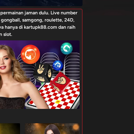
 permainan jaman dulu. Live number
gongball, samgong, roulette, 24D,
nya hanya di kartupk88.com dan raih
 slot.