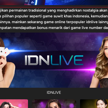
kan permainan tradisional yang menghadirkan nostalgia akan
pilihan populer seperti game suwit khas indonesia, kemudian 
lainnya. mainkan sekarang game online terpopuler idnlive lain
patan mendapatkan bonus menarik dari game live number dan
IDNLIVE